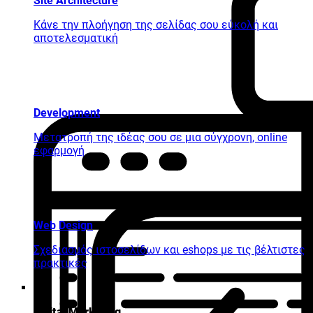
Site Architecture
Κάνε την πλοήγηση της σελίδας σου εύκολή και
αποτελεσματική
Development
Μετατροπή της ιδέας σου σε μια σύγχρονη, online
εφαρμογή
Web Design
Σχεδιασμός ιστοσελίδων και eshops με τις βέλτιστες
πρακτικές
Digital Marketing