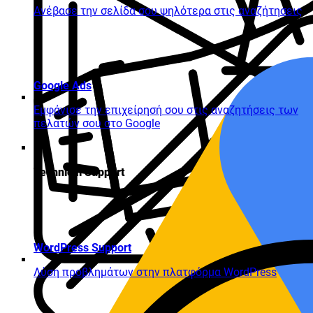
Ανέβασε την σελίδα σου ψηλότερα στις αναζήτησεις
Google Ads
Εμφάνισε την επιχείρησή σου στις αναζητήσεις των
πελατών σου στο Google
Technical Support
WordPress Support
Λύση προβλημάτων στην πλατφόρμα WordPress