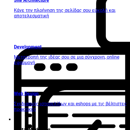
Site Architecture
Κάνε την πλοήγηση της σελίδας σου εύκολή και
αποτελεσματική
Development
Μετατροπή της ιδέας σου σε μια σύγχρονη, online
εφαρμογή
Web Design
Σχεδιασμός ιστοσελίδων και eshops με τις βέλτιστες
πρακτικές
Digital Marketing