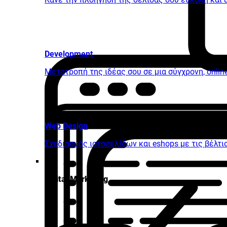
Development
Μετατροπή της ιδέας σου σε μια σύγχρονη, onli
Web Design
Σχεδιασμός ιστοσελίδων και eshops με τις βέλτ
Digital Marketing