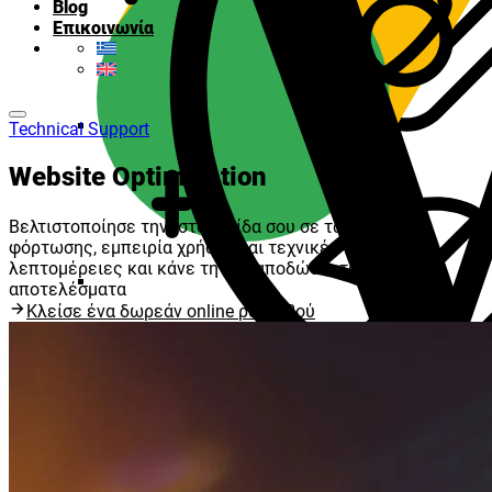
Blog
Επικοινωνία
Technical Support
Website Optimization
Βελτιστοποίησε την ιστοσελίδα σου σε ταχύτητα
φόρτωσης, εμπειρία χρήστη και τεχνικές
λεπτομέρειες και κάνε την να αποδώσει τα μέγιστα
αποτελέσματα
Κλείσε ένα δωρεάν online ραντεβού