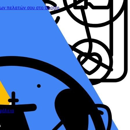
των πελατών σου στο Google
φάλεια