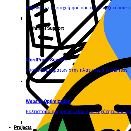
Εμφάνισε την επιχείρησή σου στις αναζητήσεις 
Technical Support
WordPress Support
Λύση προβλημάτων στην πλατφόρμα WordPress
Website Optimization
Βελτιστοποίηση ιστοσελίδων σε ταχύτητα και ασ
Projects