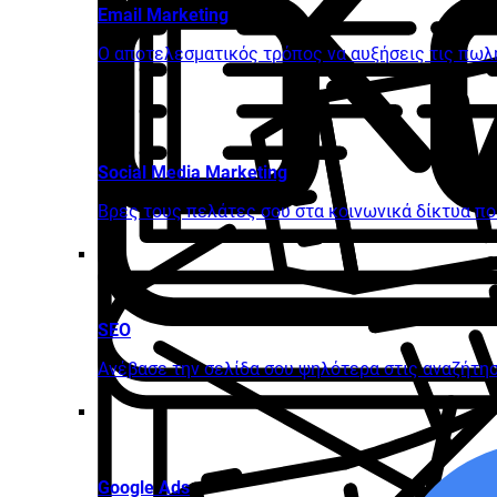
Email Marketing
Ο αποτελεσματικός τρόπος να αυξήσεις τις πωλ
Social Media Marketing
Βρες τους πελάτες σου στα κοινωνικά δίκτυα π
SEO
Ανέβασε την σελίδα σου ψηλότερα στις αναζήτη
Google Ads