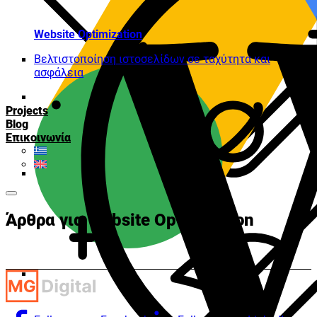
Website Optimization
Βελτιστοποίηση ιστοσελίδων σε ταχύτητα και
ασφάλεια
Projects
Blog
Επικοινωνία
Άρθρα για Website Optimization