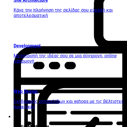
Site Architecture
Κάνε την πλοήγηση της σελίδας σου εύκολή και
αποτελεσματική
Development
Μετατροπή της ιδέας σου σε μια σύγχρονη, online
εφαρμογή
Web Design
Σχεδιασμός ιστοσελίδων και eshops με τις βέλτιστες
πρακτικές
Digital Marketing