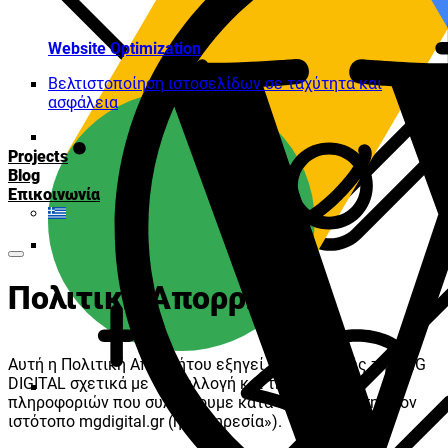
Website Optimization
Βελτιστοποίηση ιστοσελίδων σε ταχύτητα και
ασφάλεια
Projects
Blog
Επικοινωνία
Πολιτική Απορρήτου
Αυτή η Πολιτική Απορρήτου εξηγεί τις πολιτικές της MG
DIGITAL σχετικά με τη συλλογή και τη χρήση των
πληροφοριών που συλλέγουμε κατά την πρόσβαση στον
ιστότοπο mgdigital.gr (η «Υπηρεσία»).