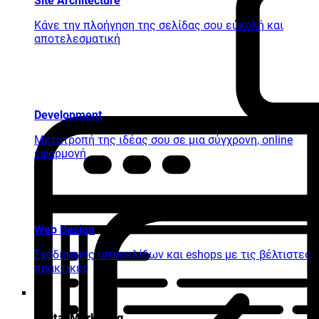
Site Architecture
Κάνε την πλοήγηση της σελίδας σου εύκολή και
αποτελεσματική
Development
Μετατροπή της ιδέας σου σε μια σύγχρονη, online
εφαρμογή
Web Design
Σχεδιασμός ιστοσελίδων και eshops με τις βέλτιστες
πρακτικές
Digital Marketing