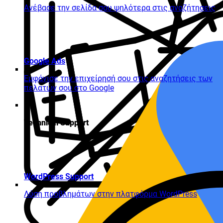
Ανέβασε την σελίδα σου ψηλότερα στις αναζήτησεις
Google Ads
Εμφάνισε την επιχείρησή σου στις αναζητήσεις των
πελατών σου στο Google
Technical Support
WordPress Support
Λύση προβλημάτων στην πλατφόρμα WordPress