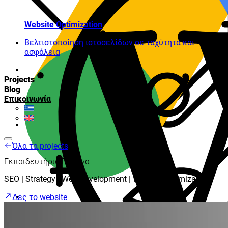
Website Optimization
Βελτιστοποίηση ιστοσελίδων σε ταχύτητα και
ασφάλεια
Projects
Blog
Επικοινωνία
Όλα τα projects
Εκπαιδευτήρια Γείτονα
SEO | Strategy | Web Development | Website Optimization
Δες το website