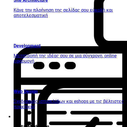
Site Architecture
Κάνε την πλοήγηση της σελίδας σου εύκολή και
αποτελεσματική
Development
Μετατροπή της ιδέας σου σε μια σύγχρονη, online
εφαρμογή
Web Design
Σχεδιασμός ιστοσελίδων και eshops με τις βέλτιστες
πρακτικές
Digital Marketing