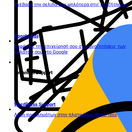
Ανέβασε την σελίδα σου ψηλότερα στις αναζήτησεις
Google Ads
Εμφάνισε την επιχείρησή σου στις αναζητήσεις των
πελατών σου στο Google
Technical Support
WordPress Support
Λύση προβλημάτων στην πλατφόρμα WordPress