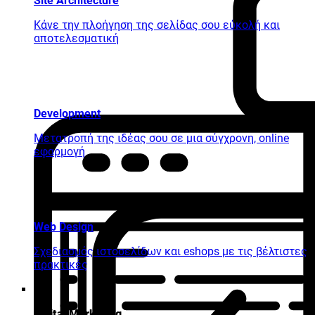
Site Architecture
Κάνε την πλοήγηση της σελίδας σου εύκολή και
αποτελεσματική
Development
Μετατροπή της ιδέας σου σε μια σύγχρονη, online
εφαρμογή
Web Design
Σχεδιασμός ιστοσελίδων και eshops με τις βέλτιστες
πρακτικές
Digital Marketing