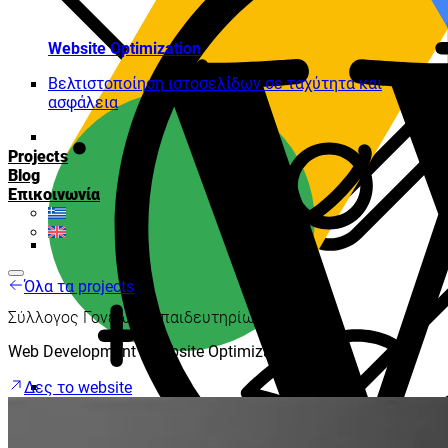
Website Optimization
Βελτιστοποίηση ιστοσελίδων σε ταχύτητα και
ασφάλεια
Projects
Blog
Επικοινωνία
Όλα τα projects
Σύλλογος Γονέων Εκπαιδευτηρίων Γείτονα
Web Development | Website Optimization
Δες το website