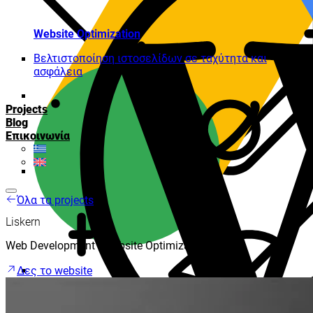
Website Optimization
Βελτιστοποίηση ιστοσελίδων σε ταχύτητα και
ασφάλεια
Projects
Blog
Επικοινωνία
Όλα τα projects
Liskern
Web Development | Website Optimization
Δες το website