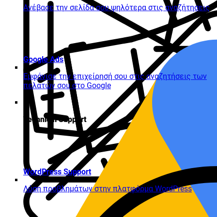
Ανέβασε την σελίδα σου ψηλότερα στις αναζήτησεις
Google Ads
Εμφάνισε την επιχείρησή σου στις αναζητήσεις των
πελατών σου στο Google
Technical Support
WordPress Support
Λύση προβλημάτων στην πλατφόρμα WordPress