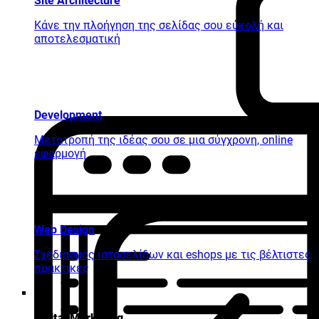
Site Architecture
Κάνε την πλοήγηση της σελίδας σου εύκολή και
αποτελεσματική
Development
Μετατροπή της ιδέας σου σε μια σύγχρονη, online
εφαρμογή
Web Design
Σχεδιασμός ιστοσελίδων και eshops με τις βέλτιστες
πρακτικές
Digital Marketing